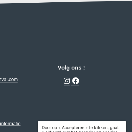
Volg ons !
nval.com
informatie
Door op « Accepteren » te klikken, gaat