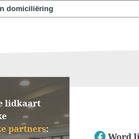
tarief wordt met 25% verhoogd tot het dubbele van de oorspronk
m wat bij te trainen in onze fitnessruimte of te genieten van on
n domiciliëring
g voor abonnementen die per automatische incasso worden bet
iteiten gebruikmaken buiten de tijden van je abonnement.
Beleefd
e geeft toegang tot onze faciliteiten buiten de uren zoals bepaa
Beste
kelijker door via domiciliëring te betalen en krijg er een extra
ent maximaal kunt benutten.
slag van € 5 per toegang buiten de in je abonnement gestipulee
*
van onze faciliteiten.
Naam
:
en keer per jaar je abonnement opschorten voor een periode v
ntieperiode.
Telefoon
Bericht 
e lidkaart
ke
e partners
:
Word l