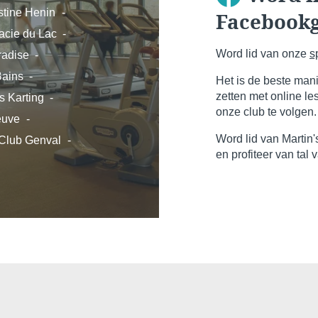
stine Henin
Facebook
acie du Lac
Word lid van onze
s
radise
Bains
Het is de beste mani
zetten met online le
s Karting
onze club te volgen.
euve
Word lid van Martin
 Club Genval
en profiteer van tal 