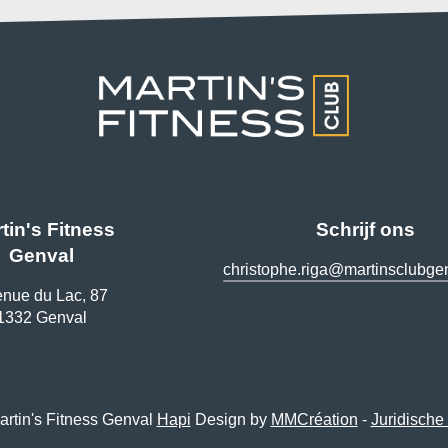
tin's Fitness
Schrijf ons
Genval
christophe.riga@martinsclubge
nue du Lac, 87
1332 Genval
rtin's Fitness Genval
Hapi
Design by
MMCréation
-
Juridische 