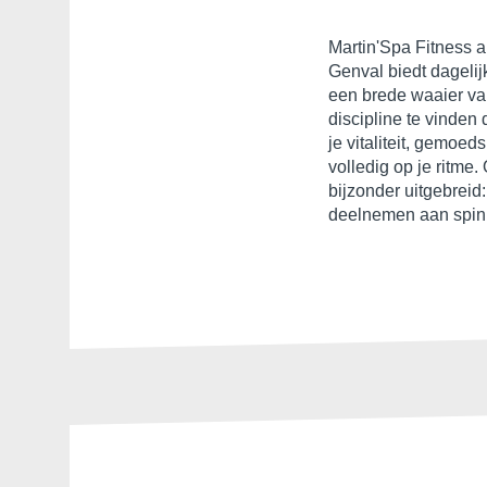
Martin'Spa Fitness 
yoga, pilates,
Genval biedt dageli
lichaamsbewustwordin
een brede waaier va
ga zo maar door. Alle
discipline te vinden 
onze fitnessruimte 
je vitaliteit, gemoed
groene omgeving van he
volledig op je ritme.
bijzonder uitgebreid
deelnemen aan spinn