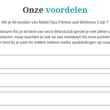
Onze
voordelen
Wil je lid worden van Martin'Spa Fitness and Wellness Club ?
euze! Als je lid bent van onze fitnessclub geniet je niet allee
ieven, maar wachten je ook tal van voordelen bij onze partner
et best bij je past en ontdek meteen welke aanbiedingen op maat
en geniet van speciale voorwaarden voor je kleine stam.
rijfgeld voor het hele gezin.
abonnementen moeten in dezelfde week worden afgesloten.
Maar waarom betalen voor een fitness lidmaatschap als je er ni
Cont
r frequente reizigers.
 voor niets tijdens de maanden dat u in het buitenland bent!