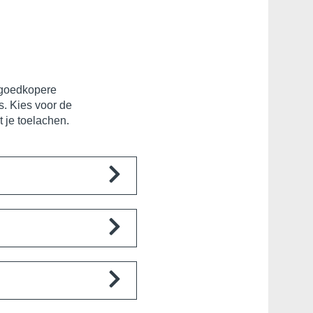
n goedkopere
s. Kies voor de
 je toelachen.
et bent? Onze formule
acteer ons