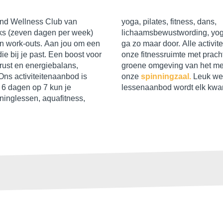
and Wellness Club van
 fitness, dans,
jks (zeven dagen per week)
g, yogalates, stretching en
n work-outs. Aan jou om een
 activiteiten vinden plaats in
die bij je past. Een boost voor
met prachtig uitzicht op de
srust en energiebalans,
t meer van Genval, en in
 Ons activiteitenaanbod is
onze
spinningzaal.
Leuk we
: 6 dagen op 7 kun je
lessenaanbod wordt elk kwar
inglessen, aquafitness,