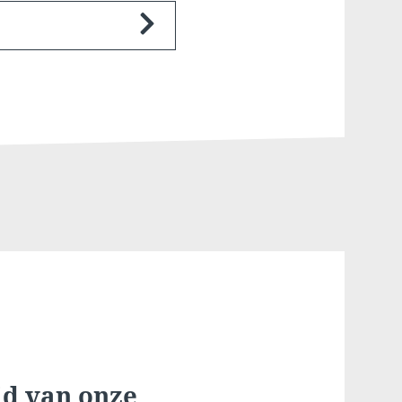
elijke duur van uw
ze thermale baden? Dan
aald.
heid :
ld in je abonnement.
 Mr.
Geachte mevrouw
 voordeel bovenop
rde toegangstijden en
*
Voornaam
:
an een maand,
*
 :
E-mail
:
:
id van onze