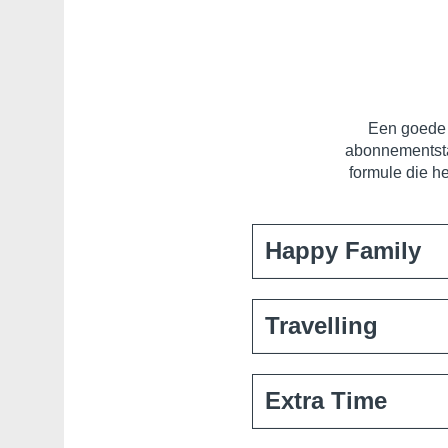
Een goede k
abonnementstar
formule die h
Happy Family
Schrijf je in als gezin 
Travelling
Voordelen:
€99 insch
Voorwaarden:
Alle 
Je bent vaak van huis. 
Extra Time
Reizen is ontworpen voo
Voordelen:
U betaalt