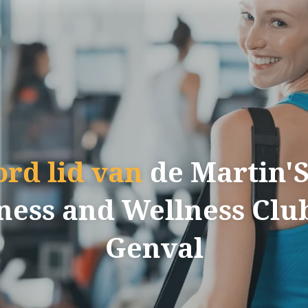
rd lid van
de Martin'
ness and Wellness Clu
Genval