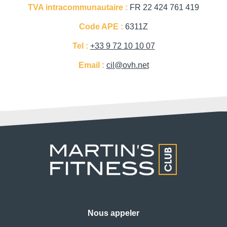
TVA intracommunautaire :
FR 22 424 761 419
Téléphone :
Code APE :
6311Z
Tel :
+33 9 72 10 10 07
*
Email
:
Email :
cil@ovh.net
Message :
Nous appeler