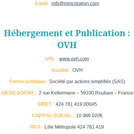
Email :
info@mmcreation.com
Offres
Membres
Espace membre
Cours collectifs
Hébergement et Publication :
Coaching
Contactez-nous
OVH
Contact & Accès
FAQ
URL :
www.ovh.com
Société :
OVH
Civilité :
Monsieur
Madame
Forme juridique :
Société par actions simplifiés (SAS)
SIEGE SOCIAL :
2 rue Kellermann – 59100 Roubaix – France
*
Nom
:
SIRET :
424 761 419 00045
CAPITAL SOCIAL :
10 069 020€
*
Prénom
:
RCS :
Lille Métropole 424 761 419