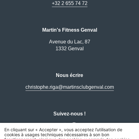
+32 2 655 74 72
Valid
Martin's Fitness Genval
Les informations recueillies sur ce formu
Avenue du Lac, 87
traitement destiné exclusivement au tr
1332 Genval
conservation des données est de 3ans. 
rectification, de portabilité, d'effacement
traitement. Vous pouvez vous opposer 
concernant et disposez du droit de ret
Nous écrire
en nous contactant directement. Vous ave
réclamation auprès d'une autorité de co
christophe.riga@martinsclubgenval.com
de données à caractère personnel ne r
vigueur.
Suivez-nous !
En cliquant sur « Accepter », vous acceptez l’utilisation de
cookies à usages techniques nécessaires à son bon